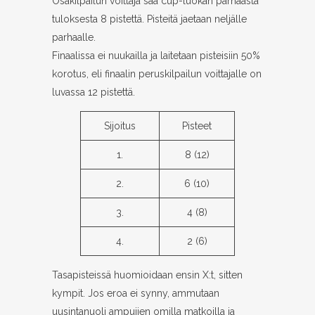
Osakilpailun voittaja saa cup-luokan parhaasta
tuloksesta 8 pistettä. Pisteitä jaetaan neljälle
parhaalle.
Finaalissa ei nuukailla ja laitetaan pisteisiin 50%
korotus, eli finaalin peruskilpailun voittajalle on
luvassa 12 pistettä.
Sijoitus
Pisteet
1.
8 (12)
2.
6 (10)
3.
4 (8)
4.
2 (6)
Tasapisteissä huomioidaan ensin X:t, sitten
kympit. Jos eroa ei synny, ammutaan
uusintanuoli ampujien omilla matkoilla ja