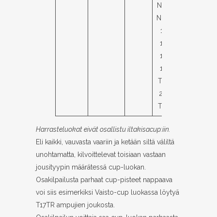
N70TR,
N80TR,
11TR,
13TR,
15TR,
17TR,
T17TR,
20TR,
T20TR
Harrasteluokat eivät osallistu iltakisacup:iin.
Eli kaikki, vauvasta vaariin ja ketään siltä väliltä
unohtamatta, kilvoittelevat toisiaan vastaan
jousityypin määrätessä cup-luokan.
Osakilpailusta parhaat cup-pisteet nappaava
voi siis esimerkiksi Vaisto-cup luokassa löytyä
T17TR ampujien joukosta.