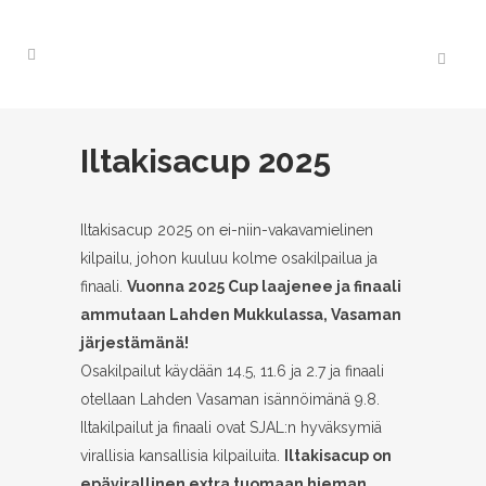
Iltakisacup 2025
Iltakisacup 2025 on ei-niin-vakavamielinen
kilpailu, johon kuuluu kolme osakilpailua ja
finaali.
Vuonna 2025 Cup laajenee ja finaali
ammutaan Lahden Mukkulassa, Vasaman
järjestämänä!
Osakilpailut käydään 14.5, 11.6 ja 2.7 ja finaali
otellaan Lahden Vasaman isännöimänä 9.8.
Iltakilpailut ja finaali ovat SJAL:n hyväksymiä
virallisia kansallisia kilpailuita.
Iltakisacup on
epävirallinen extra tuomaan hieman