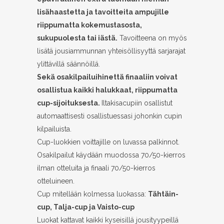
lisähaastetta ja tavoitteita ampujille
riippumatta kokemustasosta,
sukupuolesta tai iästä.
Tavoitteena on myös
lisätä jousiammunnan yhteisöllisyyttä sarjarajat
ylittävillä säännöillä.
Sekä osakilpailuihin
että finaaliin voivat
osallistua kaikki halukkaat, riippumatta
cup-sijoituksesta.
Iltakisacupiin osallistut
automaattisesti osallistuessasi johonkin cupin
kilpailuista.
Cup-luokkien voittajille on luvassa palkinnot.
Osakilpailut käydään muodossa 70/50-kierros
ilman otteluita ja finaali 70/50-kierros
otteluineen.
Cup mitellään kolmessa luokassa:
Tähtäin-
cup, Talja-cup ja Vaisto-cup
Luokat kattavat kaikki kyseisillä jousityypeillä