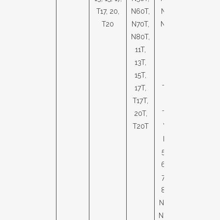
T17, 20,
N60T,
N70V,
T20
N70T,
N80V,
N80T,
11V,
11T,
13V,
13T,
15V,
15T,
17V,
17T,
T17V,
T17T,
20V,
20T,
T20V
T20T
YLB,
NLB,
50LB,
60LB,
70LB,
80LB,
N50LB,
N60LB,