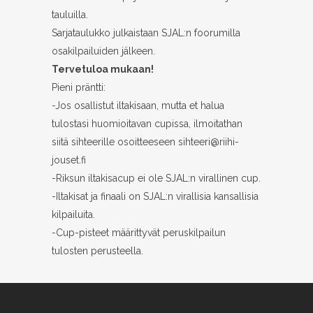
tauluilla.
Sarjataulukko julkaistaan SJAL:n foorumilla
osakilpailuiden jälkeen.
Tervetuloa mukaan!
Pieni präntti:
-Jos osallistut iltakisaan, mutta et halua
tulostasi huomioitavan cupissa, ilmoitathan
siitä sihteerille osoitteeseen sihteeri@riihi-
jouset.fi
-Riksun iltakisacup ei ole SJAL:n virallinen cup.
-Iltakisat ja finaali on SJAL:n virallisia kansallisia
kilpailuita.
-Cup-pisteet määrittyvät peruskilpailun
tulosten perusteella.