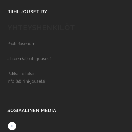
RIIHI-JOUSET RY
YHTEYSHENKILÖT
Pauli Rasehorn
sihteeri (at) riihi-jouset.fi
Pekka Loitokari
info (at) riihi-jouset.fi
SOSIAALINEN MEDIA