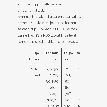
ampuvat, riippumatta iästä tai
ampumamatkasta.
Ammut siis osakilpailussa omassa sarjassasi
normaalisti tuloksen, joka kilpailee muita
samaan cup-luokkaan kuuluvia vastaan.
Esimerkiksi 13 ja N60 luokat kilpailevat
samoista pisteistä Tähtäin-cup luokassa.
Cup-
Tähtäin-
Talja-
Vaisto-
Luokka
cup
cup
cup
SJAL-
Y, N, 50,
YT,
YV, NV,
luokat
60, 70,
NT,
50V,
80, N50,
50T,
60V,
N60,
60T,
70V,
N70,
70T,
80V,
N80, 11,
80T,
N50V,
13, 15, 17,
N50T,
N60V,