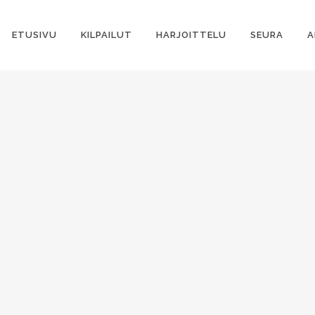
ETUSIVU
KILPAILUT
HARJOITTELU
SEURA
A
i
an
–
n
–