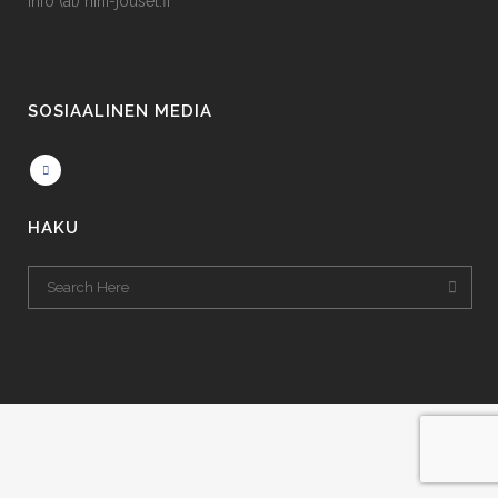
info (at) riihi-jouset.fi
SOSIAALINEN MEDIA
HAKU