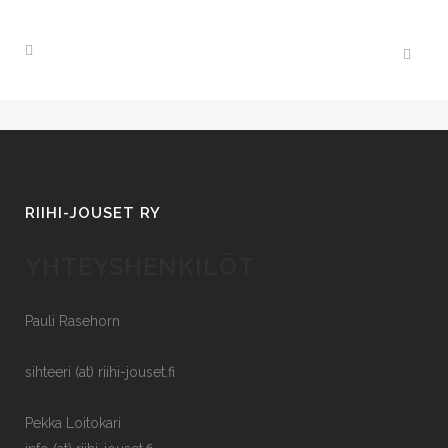
RIIHI-JOUSET RY
YHTEYSHENKILÖT
Pauli Rasehorn
sihteeri (at) riihi-jouset.fi
Pekka Loitokari