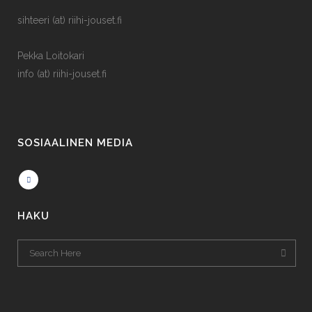
sihteeri (at) riihi-jouset.fi
Pekka Loitokari
info (at) riihi-jouset.fi
SOSIAALINEN MEDIA
HAKU