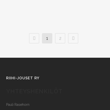
perustamiskokouksessa läsnä....
1
2
RIIHI-JOUSET RY
YHTEYSHENKILÖT
Pauli Rasehorn